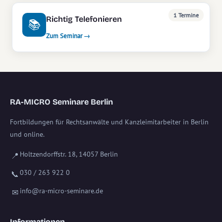
1 Termine
Richtig Telefonieren
📚
Zum Seminar →
RA-MICRO Seminare Berlin
Fortbildungen für Rechtsanwälte und Kanzleimitarbeiter in Berlin
und online.
Holtzendorffstr. 18, 14057 Berlin
📍
030 / 263 922 0
📞
info@ra-micro-seminare.de
✉
Informationen